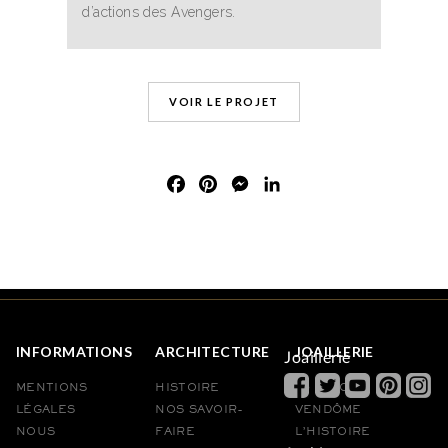
d’actions des Avengers.
VOIR LE PROJET
Facebook
Pinterest
Messenger
LinkedIn
INFORMATIONS
ARCHITECTURE
JOAILLERIE
Joaillerie
MENTIONS
HISTOIRE
10 PLACE
LÉGALES
NOS SAVOIR-
VENDÔME
NOUS
FAIRE
L’HISTOIRE